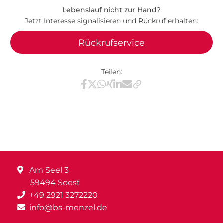
Lebenslauf nicht zur Hand?
Jetzt Interesse signalisieren und Rückruf erhalten:
Rückrufservice
Teilen:
Teilen via Facebook
Teilen via X / Twitter
Teilen via WhatsApp
Teilen via Xing
Teilen via LinkedIn
Teilen via E-Mail
Am Seel 3
59494 Soest
+49 2921 3272220
info@bs-menzel.de