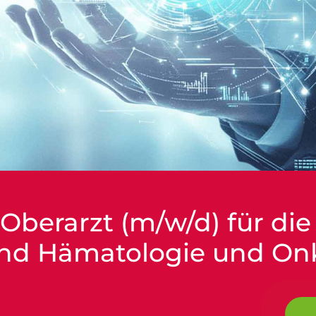
Oberarzt (m/w/d) für die
nd Hämatologie und On