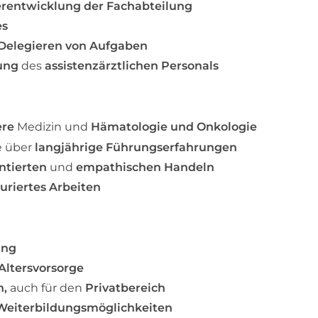
rentwicklung der Fachabteilung
es
Delegieren von Aufgaben
dung
des
assistenzärztlichen Personals
ere
Medizin und
Hämatologie und Onkologie
e über
langjährige Führungserfahrungen
ntierten
und
empathischen Handeln
uriertes Arbeiten
ung
 Altersvorsorge
n,
auch für den
Privatbereich
 Weiterbildungsmöglichkeiten