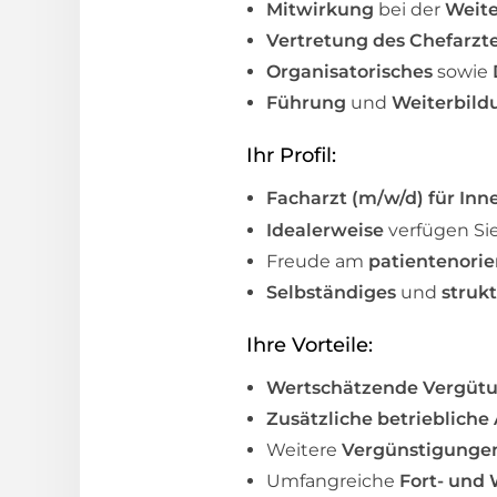
Mitwirkung
bei der
Weite
Vertretung des Chefarzt
Organisatorisches
sowie
Führung
und
Weiterbil
Ihr Profil:
Facharzt (m/w/d) für Inn
Idealerweise
verfügen Si
Freude am
patientenorie
Selbständiges
und
strukt
Ihre Vorteile:
Wertschätzende Vergüt
Zusätzliche betriebliche
Weitere
Vergünstigunge
Umfangreiche
Fort- und