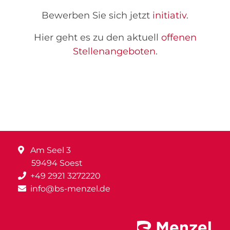
Bewerben Sie sich jetzt
initiativ
.
Hier geht es zu den aktuell
offenen
Stellenangeboten
.
Am Seel 3
59494 Soest
+49 2921 3272220
info@bs-menzel.de