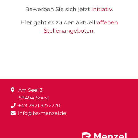
Bewerben Sie sich jetzt
initiativ
.
Hier geht es zu den aktuell
offenen
Stellenangeboten
.
Am Seel 3
59494 Soest
+49 2921 3272220
info@bs-menzel.de