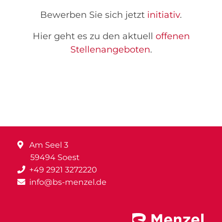
Bewerben Sie sich jetzt
initiativ
.
Hier geht es zu den aktuell
offenen
Stellenangeboten
.
Am Seel 3
59494 Soest
+49 2921 3272220
info@bs-menzel.de