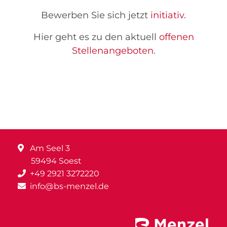
Bewerben Sie sich jetzt
initiativ
.
Hier geht es zu den aktuell
offenen
Stellenangeboten
.
Am Seel 3
59494 Soest
+49 2921 3272220
info@bs-menzel.de