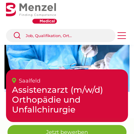
Saalfeld
Assistenzarzt (m/w/d)
Orthopädie und
Unfallchirurgie
Jetzt bewerben