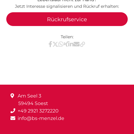
Jetzt Interesse signalisieren und Rückruf erhalten:
Rückrufservice
Teilen:
Teilen via Facebook
Teilen via X / Twitter
Teilen via WhatsApp
Teilen via Xing
Teilen via LinkedIn
Teilen via E-Mail
Am Seel 3
59494 Soest
+49 2921 3272220
info@bs-menzel.de