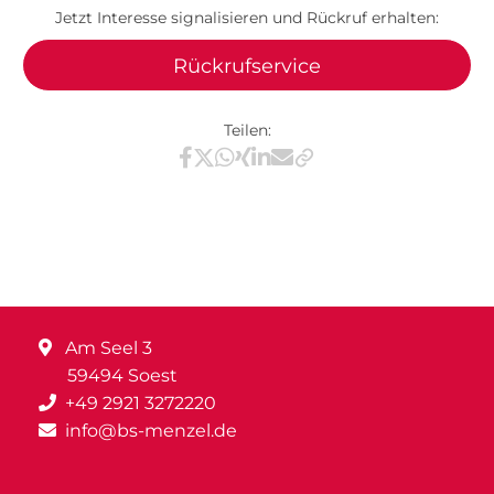
Jetzt Interesse signalisieren und Rückruf erhalten:
Rückrufservice
Teilen:
Teilen via Facebook
Teilen via X / Twitter
Teilen via WhatsApp
Teilen via Xing
Teilen via LinkedIn
Teilen via E-Mail
Am Seel 3
59494 Soest
+49 2921 3272220
info@bs-menzel.de