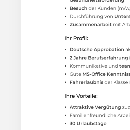
Gesundheitsförderung
Besuch
der Kunden (m/w/d
Durchführung von
Unter
Zusammenarbeit
mit Ar
Ihr Profil:
Deutsche Approbation
al
2 Jahre Berufserfahrung
Kommunikative und
team
Gute
MS-Office Kenntnis
Fahrerlaubnis
der Klasse
Ihre Vorteile:
Attraktive Vergütung
zuz
Familienfreundliche Arbe
30 Urlaubstage