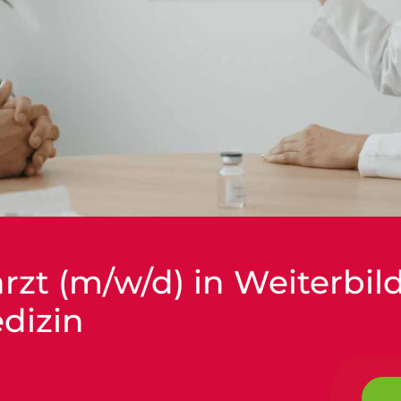
arzt (m/w/d) in Weiterbi
dizin