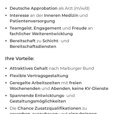
Deutsche
Approbation
als Arzt (m/w/d)
Interesse
an der
Inneren Medizin
und
Patientenversorgung
Teamgeist
,
Engagement
und
Freude
an
fachlicher Weiterentwicklung
Bereitschaft
zu
Schicht
- und
Bereitschaftsdiensten
Ihre Vorteile:
Attraktives Gehalt
nach Marburger Bund
Flexible Vertragsgestaltung
Geregelte Arbeitszeiten
mit
freien
Wochenenden
und
Abenden
,
keine KV-Dienste
Spannende Entwicklungs
- und
Gestaltungsmöglichkeiten
Die
Chance Zusatzqualifikationen
zu
erwerben
,
auszubauen
und
einzubringen