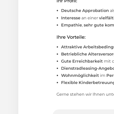
Ihr Profil:
Deutsche Approbation
al
Interesse
an einer
vielfäl
Empathie
,
sehr gute kom
Ihre Vorteile:
Attraktive Arbeitsbedin
Betriebliche Altersverso
Gute Erreichbarkeit
mit 
Dienstradleasing-Angeb
Wohnmöglichkeit
im
Pe
Flexible Kinderbetreuun
Gerne stehen wir Ihnen un