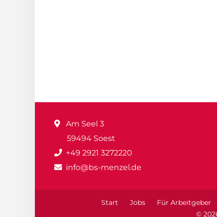
Am Seel 3
59494 Soest
+49 2921 3272220
info@bs-menzel.de
Start
Jobs
Für Arbeitgeber
© 202