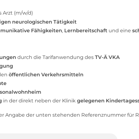
s Arzt (m/w/d)
tigen neurologischen Tätigkeit
munikative Fähigkeiten
,
Lernbereitschaft
und eine
sc
gungen
durch die Tarifanwendung des
TV-Ä VKA
rgung
den
öffentlichen Verkehrsmitteln
ote
rsonalwohnheim
g
in der direkt neben der Klinik
gelegenen Kindertagess
ter Angabe der unten stehenden Referenznummer für R