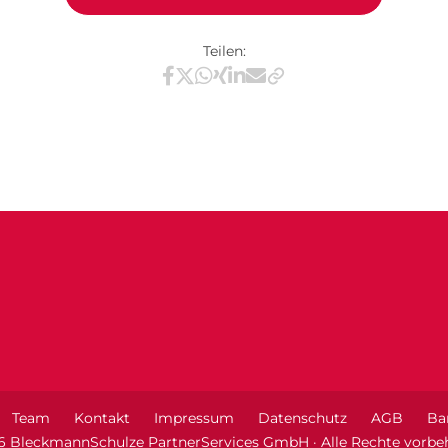
Teilen:
Teilen via Facebook
Teilen via X / Twitter
Teilen via WhatsApp
Teilen via Xing
Teilen via LinkedIn
Teilen via E-Mail
Team
Kontakt
Impressum
Datenschutz
AGB
Bar
6 BleckmannSchulze PartnerServices GmbH · Alle Rechte vorbeh