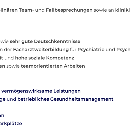
plinären Team
- und
Fallbesprechungen
sowie an
klinik
owie
sehr gute Deutschkenntnisse
in der
Facharztweiterbildung
für
Psychiatrie
und
Psych
it
und
hohe soziale Kompetenz
en
sowie
teamorientierten Arbeiten
d
vermögenswirksame Leistungen
rge
und
betriebliches Gesundheitsmanagement
en
arkplätze