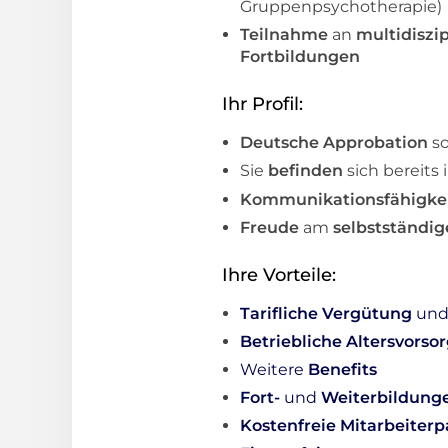
Gruppenpsychotherapie)
Teilnahme
an
multidiszi
Fortbildungen
Ihr Profil:
Deutsche Approbation
s
Sie
befinden
sich bereits 
Kommunikationsfähigke
Freude
am
selbstständig
Ihre Vorteile:
Tarifliche Vergütung
un
Betriebliche Altersvorso
Weitere
Benefits
Fort-
und
Weiterbildung
Kostenfreie Mitarbeiterp