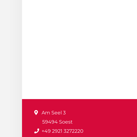
Am Seel 3
59494 Soest
+49 2921 3272220