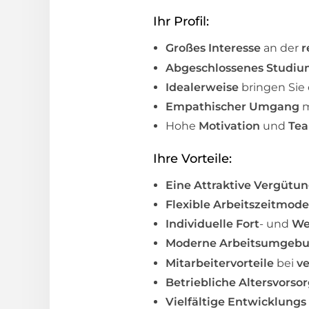
Ihr Profil:
Großes Interesse
an der
r
Abgeschlossenes Studi
Idealerweise
bringen Sie 
Empathischer Umgang
m
Hohe
Motivation
und
Tea
Ihre Vorteile:
Eine Attraktive Vergütu
Flexible Arbeitszeitmode
Individuelle Fort
- und
We
Moderne Arbeitsumgeb
Mitarbeitervorteile
bei
v
Betriebliche Altersvorso
Vielfältige Entwicklungs