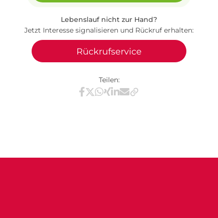
Lebenslauf nicht zur Hand?
Jetzt Interesse signalisieren und Rückruf erhalten:
Rückrufservice
Teilen:
Teilen via Facebook
Teilen via X / Twitter
Teilen via WhatsApp
Teilen via Xing
Teilen via LinkedIn
Teilen via E-Mail