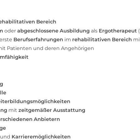
ehabilitativen Bereich
um
oder
abgeschlossene Ausbildung
als
Ergotherapeut
(
erste
Berufserfahrungen
im
rehabilitativen Bereich
mi
it Patienten und deren Angehörigen
mfähigkeit
ng
lle
iterbildungsmöglichkeiten
ung
mit
zeitgemäßer Ausstattung
erschiedenen Anbietern
rge
und
Karrieremöglichkeiten