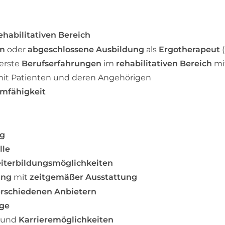
ehabilitativen Bereich
um
oder
abgeschlossene Ausbildung
als
Ergotherapeut
(
erste
Berufserfahrungen
im
rehabilitativen Bereich
mi
it Patienten und deren Angehörigen
mfähigkeit
ng
lle
iterbildungsmöglichkeiten
ung
mit
zeitgemäßer Ausstattung
erschiedenen Anbietern
rge
und
Karrieremöglichkeiten