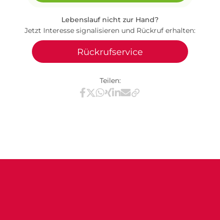
Lebenslauf nicht zur Hand?
Jetzt Interesse signalisieren und Rückruf erhalten:
Rückrufservice
Teilen:
Teilen via Facebook
Teilen via X / Twitter
Teilen via WhatsApp
Teilen via Xing
Teilen via LinkedIn
Teilen via E-Mail