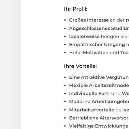
Ihr Profil:
Großes Interesse
an der
r
Abgeschlossenes Studi
Idealerweise
bringen Sie 
Empathischer Umgang
m
Hohe
Motivation
und
Tea
Ihre Vorteile:
Eine Attraktive Vergütu
Flexible Arbeitszeitmode
Individuelle Fort
- und
We
Moderne Arbeitsumgeb
Mitarbeitervorteile
bei
v
Betriebliche Altersvorso
Vielfältige Entwicklungs