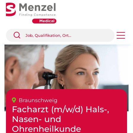
Braunschweig
Facharzt (m/w/d) Hals-,
Nasen- und
Ohrenheilkunde