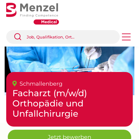
Schmallenberg
Facharzt (m/w/d)
Orthopädie und
Unfallchirurgie
Jetzt bewerben