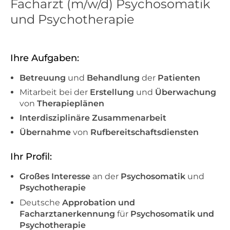
Facharzt (m/w/d) Psychosomatik
und Psychotherapie
Ihre Aufgaben:
Betreuung
und
Behandlung
der
Patienten
Mitarbeit bei der
Erstellung
und
Überwachung
von
Therapieplänen
Interdisziplinäre Zusammenarbeit
Übernahme
von
Rufbereitschaftsdiensten
Ihr Profil:
Großes Interesse
an der
Psychosomatik
und
Psychotherapie
Deutsche
Approbation und
Facharztanerkennung
für
Psychosomatik und
Psychotherapie