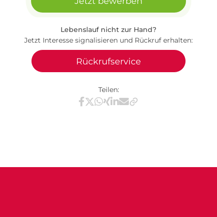
Jetzt bewerben
Lebenslauf nicht zur Hand?
Jetzt Interesse signalisieren und Rückruf erhalten:
Rückrufservice
Teilen:
Teilen via Facebook
Teilen via X / Twitter
Teilen via WhatsApp
Teilen via Xing
Teilen via LinkedIn
Teilen via E-Mail