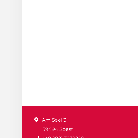
Am Seel 3
59494 Soest