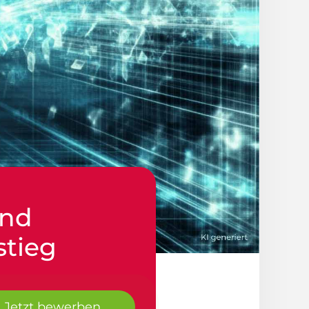
und
stieg
Jetzt bewerben