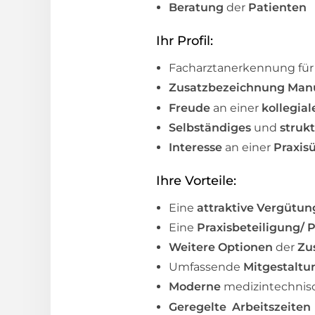
Beratung
der
Patienten
Ihr Profil:
Facharztanerkennung fü
Zusatzbezeichnung Manu
Freude
an einer
kollegia
Selbständiges
und
struk
Interesse
an einer
Praxis
Ihre Vorteile:
Eine
attraktive
Vergütun
Eine
Praxisbeteiligung/ 
Weitere Optionen
der
Zu
Umfassende
Mitgestaltu
Moderne
medizintechni
Geregelte Arbeitszeiten