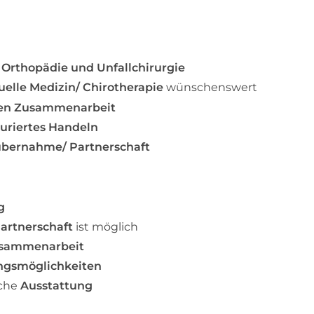
r
Orthopädie und Unfallchirurgie
elle Medizin/ Chirotherapie
wünschenswert
len Zusammenarbeit
turiertes Handeln
übernahme/ Partnerschaft
g
Partnerschaft
ist möglich
sammenarbeit
ngsmöglichkeiten
sche
Ausstattung