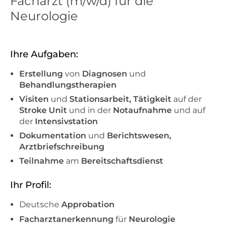
Facharzt (m/w/d) für die
Neurologie
Ihre Aufgaben:
Erstellung
von
Diagnosen
und
Behandlungstherapien
Visiten
und
Stationsarbeit, Tätigkeit
auf der
Stroke Unit
und in der
Notaufnahme
und auf
der
Intensivstation
Dokumentation
und
Berichtswesen,
Arztbriefschreibung
Teilnahme
am
Bereitschaftsdienst
Ihr Profil:
Deutsche
Approbation
Facharztanerkennung
für
Neurologie