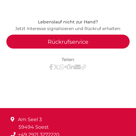
Lebenslauf nicht zur Hand?
Jetzt Interesse signalisieren und Rückruf erhalten:
Rückrufservice
Teilen:
Teilen via Facebook
Teilen via X / Twitter
Teilen via WhatsApp
Teilen via Xing
Teilen via LinkedIn
Teilen via E-Mail
Am Seel 3
59494 Soest
+49 2921 3272220