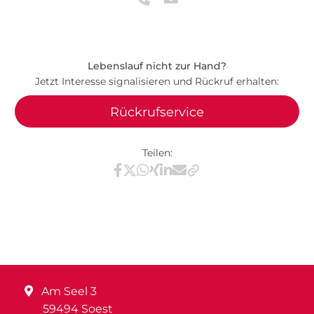
Lebenslauf nicht zur Hand?
Jetzt Interesse signalisieren und Rückruf erhalten:
Rückrufservice
Teilen:
Teilen via Facebook
Teilen via X / Twitter
Teilen via WhatsApp
Teilen via Xing
Teilen via LinkedIn
Teilen via E-Mail
Am Seel 3
59494 Soest