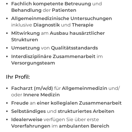
Fachlich kompetente
Betreuung
und
Behandlung
der
Patienten
Allgemeinmedizinische Untersuchungen
inklusive
Diagnostik
und
Therapie
Mitwirkung
am
Ausbau
hausärztlicher
Strukturen
Umsetzung
von
Qualitätsstandards
Interdisziplinäre Zusammenarbeit
im
Versorgungsteam
Ihr Profil:
Facharzt (m/w/d)
für
Allgemeinmedizin
und/
oder
Innere Medizin
Freude
an
einer kollegialen Zusammenarbeit
Selbständiges
und
strukturiertes Arbeiten
Idealerweise
verfügen Sie über erste
Vorerfahrungen
im
ambulanten Bereich