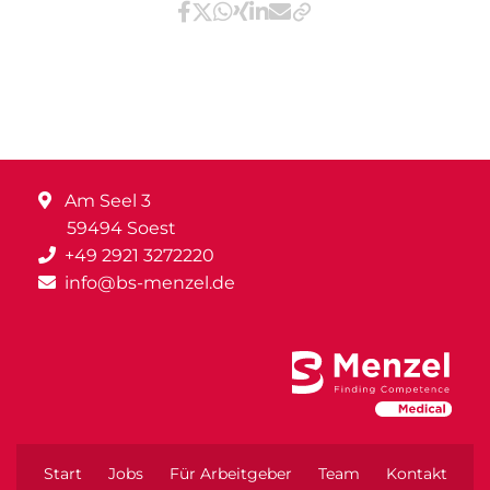
Teilen via Facebook
Teilen via X / Twitter
Teilen via WhatsApp
Teilen via Xing
Teilen via LinkedIn
Teilen via E-Mail
Am Seel 3
59494 Soest
+49 2921 3272220
info@bs-menzel.de
Start
Jobs
Für Arbeitgeber
Team
Kontakt