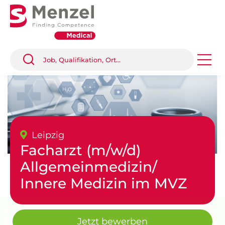
Leipzig
Facharzt (m/w/d)
Allgemeinmedizin/
Innere Medizin im MVZ
Jetzt bewerben