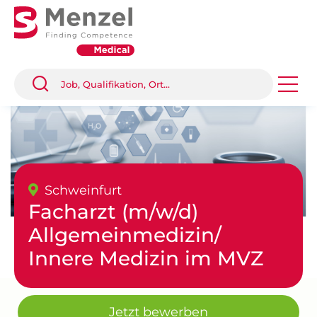
Schweinfurt
Facharzt (m/w/d)
Allgemeinmedizin/
Innere Medizin im MVZ
Jetzt bewerben