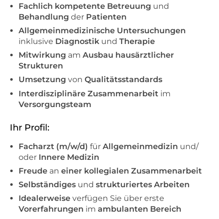
Fachlich kompetente
Betreuung
und
Behandlung
der
Patienten
Allgemeinmedizinische Untersuchungen
inklusive
Diagnostik
und
Therapie
Mitwirkung
am
Ausbau
hausärztlicher
Strukturen
Umsetzung
von
Qualitätsstandards
Interdisziplinäre Zusammenarbeit
im
Versorgungsteam
Ihr Profil:
Facharzt (m/w/d)
für
Allgemeinmedizin
und/
oder
Innere Medizin
Freude
an
einer kollegialen Zusammenarbeit
Selbständiges
und
strukturiertes Arbeiten
Idealerweise
verfügen Sie über erste
Vorerfahrungen
im
ambulanten Bereich