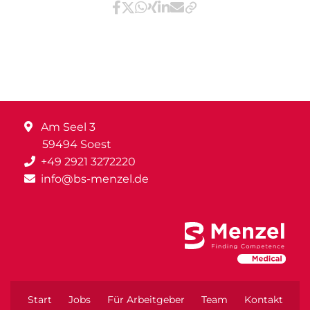
Teilen via Facebook
Teilen via X / Twitter
Teilen via WhatsApp
Teilen via Xing
Teilen via LinkedIn
Teilen via E-Mail
Am Seel 3
59494 Soest
+49 2921 3272220
info@bs-menzel.de
Start
Jobs
Für Arbeitgeber
Team
Kontakt