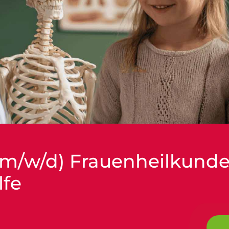
(m/w/d) Frauenheilkund
lfe