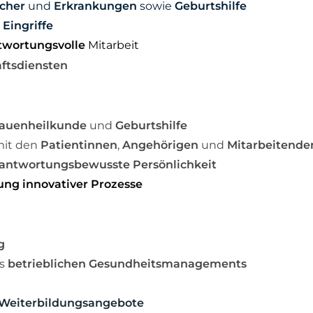
cher
und
Erkrankungen
sowie
Geburtshilfe
Eingriffe
twortungsvolle
Mitarbeit
aftsdiensten
rauenheilkunde
und
Geburtshilfe
it den
Patientinnen
,
Angehörigen
und
Mitarbeitende
rantwortungsbewusste Persönlichkeit
tung
innovativer Prozesse
g
s
betrieblichen Gesundheitsmanagements
Weiterbildungsangebote