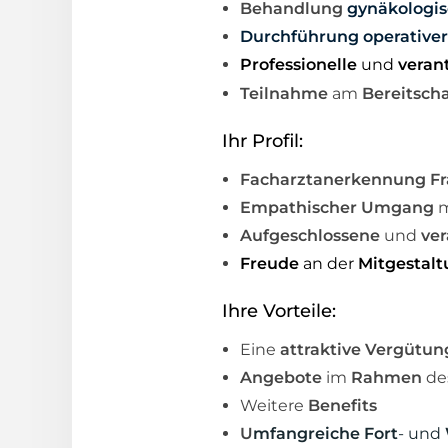
Behandlung
gynäkologis
Durchführung operativer 
Professionelle
und
veran
Teilnahme
am
Bereitsch
Ihr Profil:
Facharztanerkennung F
Empathischer Umgang
m
Aufgeschlossene
und
ve
Freude
an der
Mitgestal
Ihre Vorteile:
Eine
attraktive Vergütun
Angebote
im
Rahmen
de
Weitere
Benefits
U
mfangreiche Fort
- und