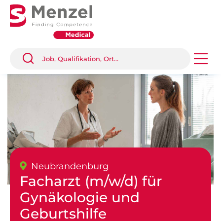
Neubrandenburg
Facharzt (m/w/d) für
Gynäkologie und
Geburtshilfe