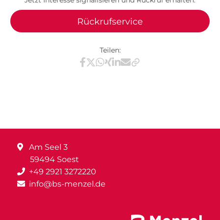
Rückrufservice
Teilen:
Teilen via Facebook
Teilen via X / Twitter
Teilen via WhatsApp
Teilen via Xing
Teilen via LinkedIn
Teilen via E-Mail
Am Seel 3
59494 Soest
+49 2921 3272220
info@bs-menzel.de