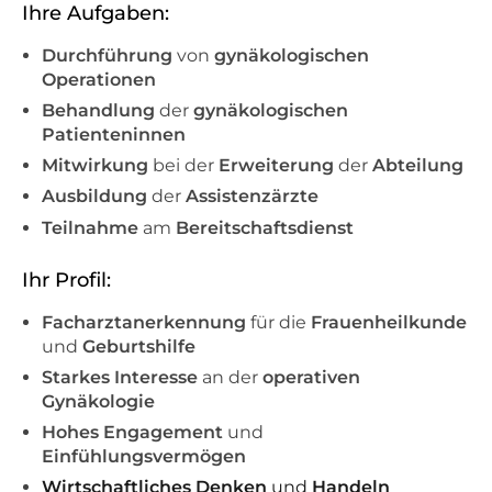
Ihre Aufgaben:
Durchführung
von
gynäkologischen
Operationen
Behandlung
der
gynäkologischen
Patienteninnen
Mitwirkung
bei der
Erweiterung
der
Abteilung
Ausbildung
der
Assistenzärzte
Teilnahme
am
Bereitschaftsdienst
Ihr Profil:
Facharztanerkennung
für die
Frauenheilkunde
und
Geburtshilfe
Starkes Interesse
an der
operativen
Gynäkologie
Hohes Engagement
und
Einfühlungsvermögen
Wirtschaftliches
Denken
und
Handeln