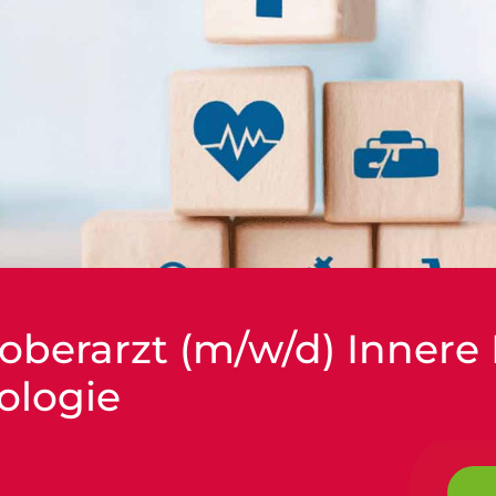
oberarzt (m/w/d) Innere
ologie