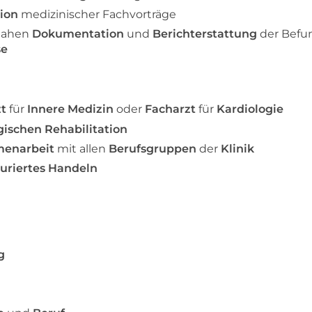
ion
medizinischer Fachvorträge
tnahen
Dokumentation
und
Berichterstattung
der Befu
se
t
für
Innere Medizin
oder
Facharzt
für
Kardiologie
gischen Rehabilitation
menarbeit
mit allen
Berufsgruppen
der
Klinik
turiertes Handeln
g