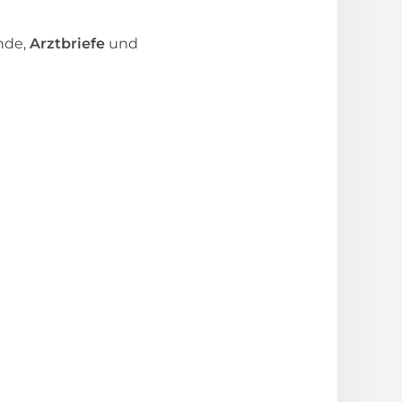
nde,
Arztbriefe
und