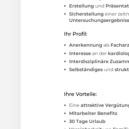
Erstellung
und
Präsentat
Sicherstellung
einer zei
Untersuchungsergebnis
Ihr Profil:
Anerkennung
als
Facharz
Interesse
an der
kardiolo
Interdisziplinäre Zusam
Selbständiges
und
struk
Ihre Vorteile:
Eine
attraktive Vergütun
Mitarbeiter Benefits
30 Tage Urlaub