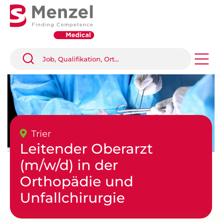
Trier
Leitender Oberarzt
(m/w/d) in der
Orthopädie und
Unfallchirurgie