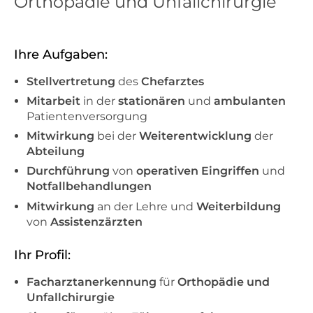
Orthopädie und Unfallchirurgie
Ihre Aufgaben:
Stellvertretung
des
Chefarztes
Mitarbeit
in der
stationären
und
ambulanten
Patientenversorgung
Mitwirkung
bei der
Weiterentwicklung
der
Abteilung
Durchführung
von
operativen Eingriffen
und
Notfallbehandlungen
Mitwirkung
an der Lehre und
Weiterbildung
von
Assistenzärzten
Ihr Profil:
Facharztanerkennung
für
Orthopädie und
Unfallchirurgie