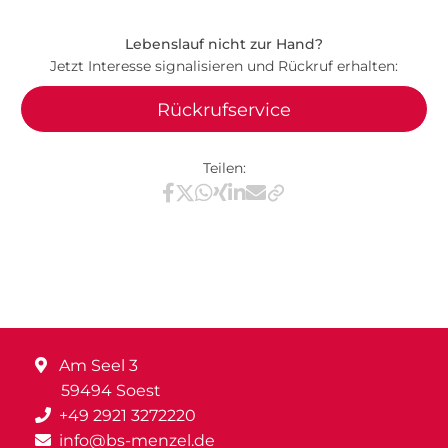
Lebenslauf nicht zur Hand?
Jetzt Interesse signalisieren und Rückruf erhalten:
Rückrufservice
Teilen:
Teilen via Facebook
Teilen via X / Twitter
Teilen via WhatsApp
Teilen via Xing
Teilen via LinkedIn
Teilen via E-Mail
Am Seel 3
59494 Soest
+49 2921 3272220
info@bs-menzel.de