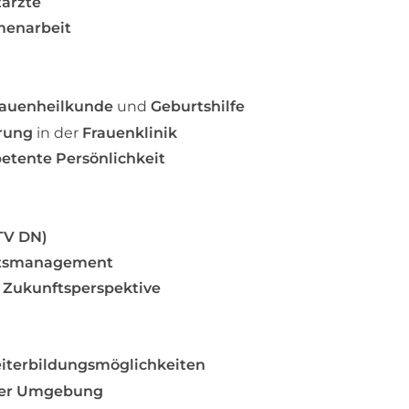
zärzte
mmenarbeit
rauenheilkunde
und
Geburtshilfe
hrung
in der
Frauenklinik
etente Persönlichkeit
(TV DN)
eitsmanagement
t
Zukunftsperspektive
iterbildungsmöglichkeiten
er Umgebung