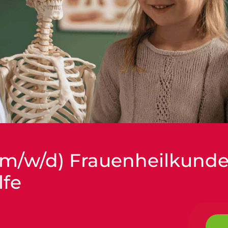
(m/w/d) Frauenheilkund
lfe