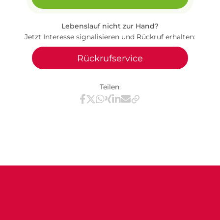
Lebenslauf nicht zur Hand?
Jetzt Interesse signalisieren und Rückruf erhalten:
Rückrufservice
Teilen:
Teilen via Facebook
Teilen via X / Twitter
Teilen via WhatsApp
Teilen via Xing
Teilen via LinkedIn
Teilen via E-Mail