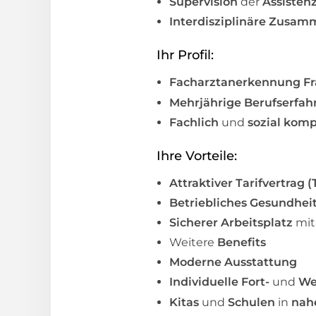
Supervision
der
Assisten
Interdisziplinäre Zusa
Ihr Profil:
Facharztanerkennung F
Mehrjährige Berufserfa
Fachlich
und
sozial komp
Ihre Vorteile:
Attraktiver Tarifvertrag 
Betriebliches Gesundh
Sicherer Arbeitsplatz
mi
Weitere
Benefits
Moderne Ausstattung
Individuelle Fort-
und
We
Kitas
und
Schulen
in
nah