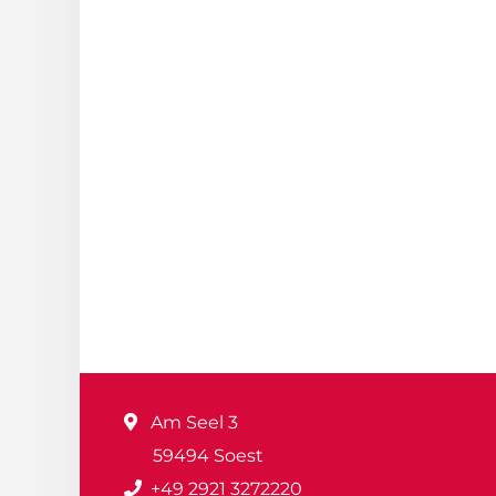
Am Seel 3
59494 Soest
+49 2921 3272220