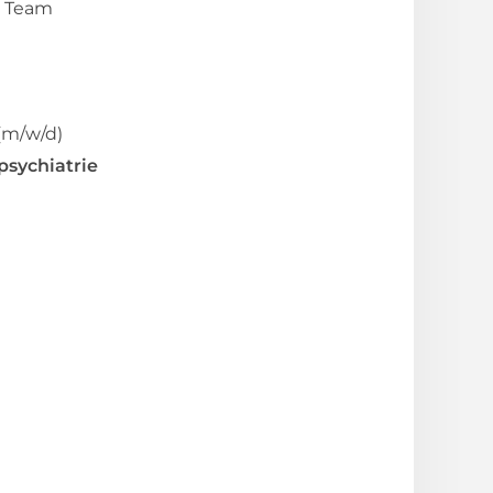
n Team
(m/w/d)
sychiatrie