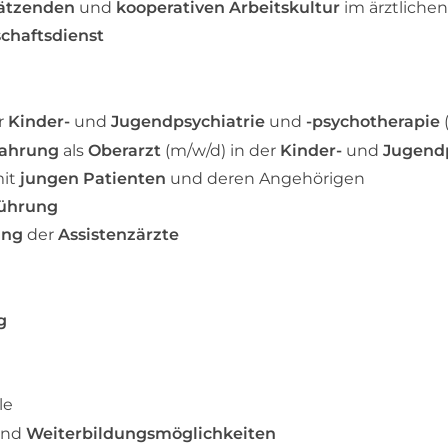
ätzenden
und
kooperativen Arbeitskultur
im ärztliche
schaftsdienst
r
Kinder-
und
Jugendpsychiatrie
und
-psychotherapie
fahrung
als
Oberarzt
(m/w/d)
in der
Kinder-
und
Jugendp
it
jungen Patienten
und deren Angehörigen
führung
ung
der
Assistenzärzte
ng
le
nd
Weiterbildungsmöglichkeiten