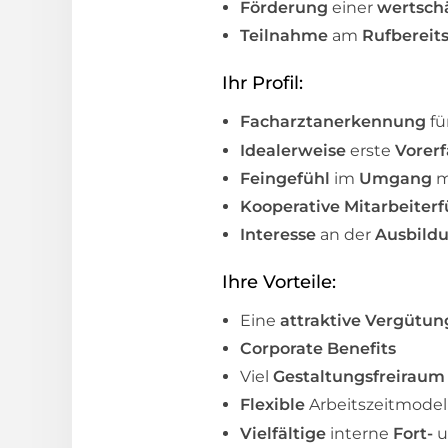
Förderung
einer
wertsch
Teilnahme
am
Rufbereit
Ihr Profil:
Facharztanerkennung
fü
Idealerweise
erste
Vorer
Feingefühl
im
Umgang
m
Kooperative Mitarbeiter
Interesse
an der
Ausbild
Ihre Vorteile:
Eine
attraktive Vergütu
Corporate Benefits
Viel
Gestaltungsfreiraum
Flexible
Arbeitszeitmodel
Vielfältige
interne
Fort-
u