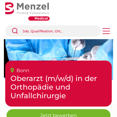
Bonn
Oberarzt (m/w/d) in der
Orthopädie und
Unfallchirurgie
Jetzt bewerben