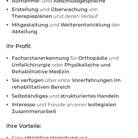
Aufnahme-
und
Abschlussgespräche
Erstellung
und
Überwachung
von
Therapieplänen
und deren Verlauf
Mitgestaltung
und
Weiterentwicklung
der
Abteilung
Ihr Profil:
Facharztanerkennung
für
Orthopädie
und
Unfallchirurgie
oder
Physikalische und
Rehabilitative Medizin
Sie verfügen
über erste
Vorerfahrungen im
rehabilitativen Bereich
Selbständiges
und
strukturiertes Handeln
Interesse
und Freude an einer
kollegialen
Zusammenarbeit
Ihre Vorteile:
Eine
attraktive Vergütung
mit