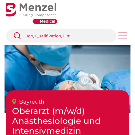
Bayreuth
Oberarzt (m/w/d)
Anästhesiologie und
Intensivmedizin