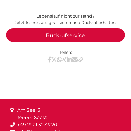
Lebenslauf nicht zur Hand?
Jetzt Interesse signalisieren und Rückruf erhalten:
Rückrufservice
Teilen:
Teilen via Facebook
Teilen via X / Twitter
Teilen via WhatsApp
Teilen via Xing
Teilen via LinkedIn
Teilen via E-Mail
Am Seel 3
59494 Soest
+49 2921 3272220