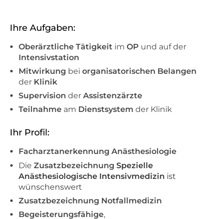
Ihre Aufgaben:
Oberärztliche Tätigkeit
im
OP
und auf der
Intensivstation
Mitwirkung
bei
organisatorischen Belangen
der
Klinik
Supervision
der
Assistenzärzte
Teilnahme
am
Dienstsystem
der Klinik
Ihr Profil:
Facharztanerkennung Anästhesiologie
Die
Zusatzbezeichnung
Spezielle
Anästhesiologische Intensivmedizin
ist
wünschenswert
Zusatzbezeichnung Notfallmedizin
Begeisterungsfähige
,