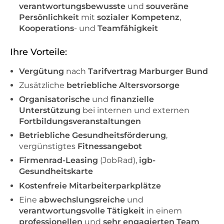
verantwortungsbewusste
und
souveräne
Persönlichkeit
mit
sozialer Kompetenz
,
Kooperations
- und
Teamfähigkeit
Ihre Vorteile:
Vergütung
nach
Tarifvertrag Marburger Bund
Zusätzliche
betriebliche Altersvorsorge
Organisatorische
und
finanzielle
Unterstützung
bei internen und externen
Fortbildungsveranstaltungen
Betriebliche Gesundheitsförderung
,
vergünstigtes
Fitnessangebot
Firmenrad-Leasing
(JobRad),
igb-
Gesundheitskarte
Kostenfreie Mitarbeiterparkplätze
Eine
abwechslungsreiche
und
verantwortungsvolle Tätigkeit
in einem
professionellen
und
sehr engagierten Team