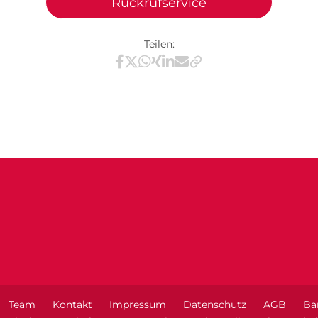
Rückrufservice
Teilen:
Teilen via Facebook
Teilen via X / Twitter
Teilen via WhatsApp
Teilen via Xing
Teilen via LinkedIn
Teilen via E-Mail
Team
Kontakt
Impressum
Datenschutz
AGB
Bar