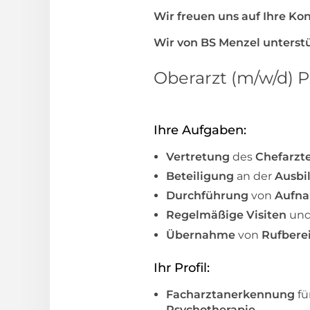
Wir freuen uns auf Ihre K
Wir von BS Menzel unterst
Oberarzt (m/w/d) P
Ihre Aufgaben:
Vertretung
des
Chefarzt
Beteiligung
an der
Ausbi
Durchführung
von
Aufn
Regelmäßige Visiten
un
Übernahme
von
Rufbere
Ihr Profil:
Facharztanerkennung
fü
Psychotherapie