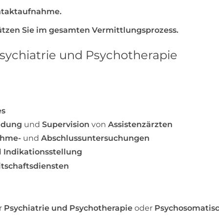
ontaktaufnahme.
ützen Sie im gesamten Vermittlungsprozess.
sychiatrie und Psychotherapie
es
ldung
und
Supervision
von
Assistenzärzten
ahme-
und
Abschlussuntersuchungen
d
Indikationsstellung
itschaftsdiensten
r
Psychiatrie und Psychotherapie
oder
Psychosomatisc