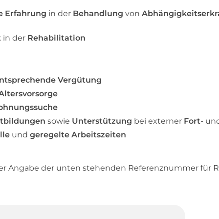
e Erfahrung
in der
Behandlung
von
Abhängigkeitserk
t
in der
Rehabilitation
 entsprechende Vergütung
 Altersvorsorge
ohnungssuche
rtbildungen
sowie
Unterstützung
bei externer
Fort
- un
lle
und
geregelte Arbeitszeiten
ter Angabe der unten stehenden Referenznummer für R