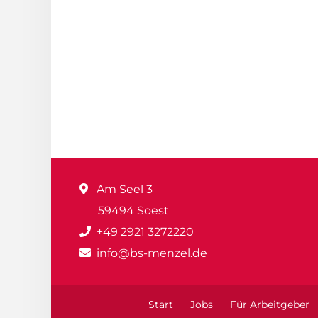
Am Seel 3
59494 Soest
+49 2921 3272220
info@bs-menzel.de
Start
Jobs
Für Arbeitgeber