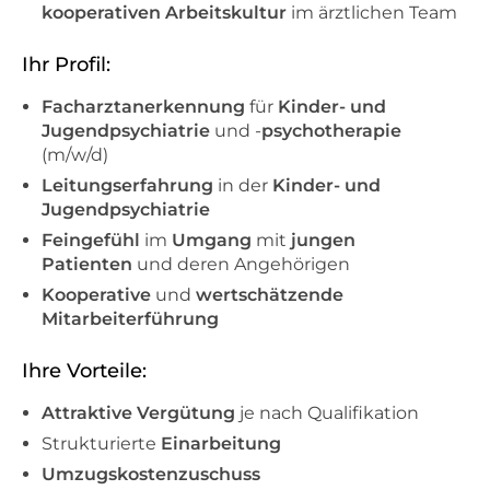
kooperativen Arbeitskultur
im ärztlichen Team
Ihr Profil:
Facharztanerkennung
für
Kinder- und
Jugendpsychiatrie
und -
psychotherapie
(m/w/d)
Leitungserfahrung
in der
Kinder- und
Jugendpsychiatrie
Feingefühl
im
Umgang
mit
jungen
Patienten
und deren Angehörigen
Kooperative
und
wertschätzende
Mitarbeiterführung
Ihre Vorteile:
Attraktive Vergütung
je nach Qualifikation
Strukturierte
Einarbeitung
Umzugskostenzuschuss