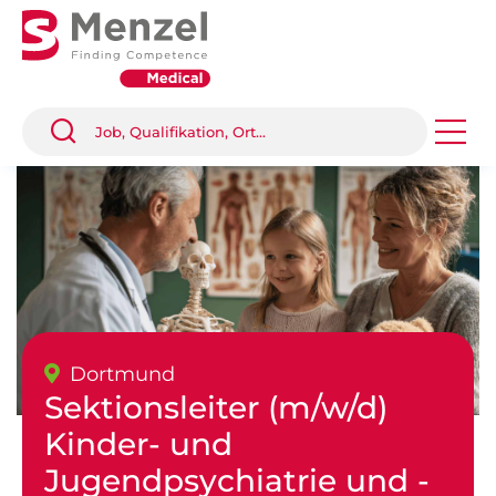
Dortmund
Sektionsleiter (m/w/d)
Kinder- und
Jugendpsychiatrie und -