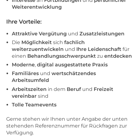
Interesse
an
Fortbildungen
und
persönlicher
Weiterentwicklung
Ihre Vorteile:
Attraktive Vergütung
und
Zusatzleistungen
Die
Möglichkeit
sich
fachlich
weiterzuentwickeln
und
Ihre Leidenschaft
für
einen
Behandlungsschwerpunkt
zu
entdecken
Moderne
,
digital ausgestattete Praxis
Familiäres
und
wertschätzendes
Arbeitsumfeld
Arbeitszeiten
in dem
Beruf
und
Freizeit
vereinbar
sind
Tolle Teamevents
Gerne stehen wir Ihnen unter Angabe der unten
stehenden Referenznummer für Rückfragen zur
Verfügung.