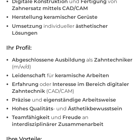
Digitale Konstruktion
und
Fertigung
von
Zahnersatz mittels CAD/CAM
Herstellung keramischer Gerüste
Umsetzung
individueller
ästhetischer
Lösungen
Ihr Profil:
Abgeschlossene Ausbildung
als
Zahntechniker
(m/w/d)
Leidenschaft
für
keramische Arbeiten
Erfahrung
oder
Interesse im Bereich digitaler
Zahntechnik
(CAD/CAM)
Präzise
und
eigenständige Arbeitsweise
Hohes Qualitäts
- und
Ästhetikbewusstsein
Teamfähigkeit
und
Freude
an
interdisziplinärer Zusammenarbeit
Ihre Vorteile: