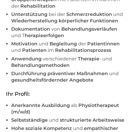
der
Rehabilitation
Unterstützung
bei der
Schmerzreduktion
und
Wiederherstellung körperlicher Funktionen
Dokumentation
von
Behandlungsverläufen
und T
herapieerfolgen
Motivation
und
Begleitung
der
Patientinnen
und
Patienten
im
Rehabilitationsprozess
Anwendung
verschiedener
Therapie
- und
Behandlungsmethoden
Durchführung präventiver Maßnahmen
und
gesundheitsfördernder Angebote
Ihr Profil:
Anerkannte Ausbildung
als
Physiotherapeut
(m/w/d)
Selbstständige
und
strukturierte Arbeitsweise
Hohe soziale Kompetenz
und
empathischer